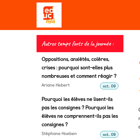
Se rendre au contenu
Qui sommes-nous ?
Editio
Autres temps forts de la journée :
Oppositions, anxiétés, colères,
crises : pourquoi sont-elles plus
nombreuses et comment réagir ?
Ariane Hebert
oct.. 09
Pourquoi les élèves ne lisent-ils
pas les consignes ? Pourquoi les
élèves ne comprennent-ils pas les
consignes ?
Stéphane Hoeben
oct.. 09