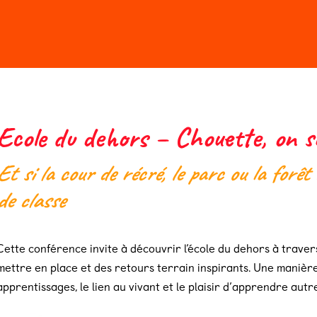
n 2026
Billeterie
Ecole du dehors – Chouette, on s
Et si la cour de récré, le parc ou la forêt
de classe
Cette conférence invite à découvrir l’école du dehors à travers
mettre en place et des retours terrain inspirants. Une manière
apprentissages, le lien au vivant et le plaisir d’apprendre autr