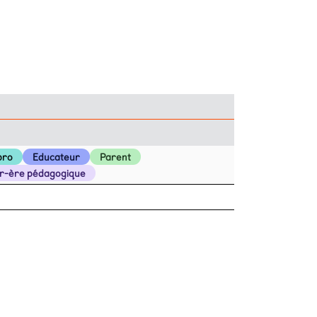
pro
Educateur
Parent
er-ère pédagogique