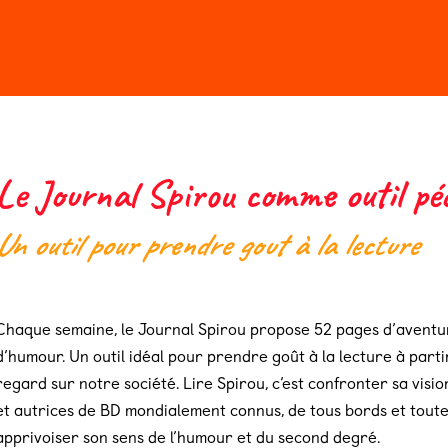
n 2026
Billeterie
Le Journal Spirou comme outil péd
Un outil pour prendre gout à la lecture
Chaque semaine, le Journal Spirou propose 52 pages d’aventur
d’humour. Un outil idéal pour prendre goût à la lecture à parti
regard sur notre société. Lire Spirou, c’est confronter sa vis
et autrices de BD mondialement connus, de tous bords et toutes 
apprivoiser son sens de l’humour et du second degré.