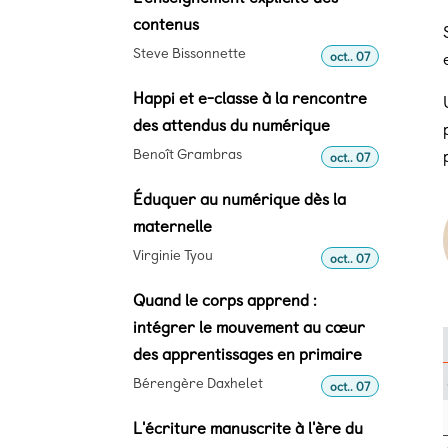
contenus
Steve Bissonnette
oct.. 07
Happi et e-classe à la rencontre
des attendus du numérique
Benoît Grambras
oct.. 07
Éduquer au numérique dès la
maternelle
Virginie Tyou
oct.. 07
Quand le corps apprend :
intégrer le mouvement au cœur
des apprentissages en primaire
Bérengère Daxhelet
oct.. 07
L'écriture manuscrite à l'ère du