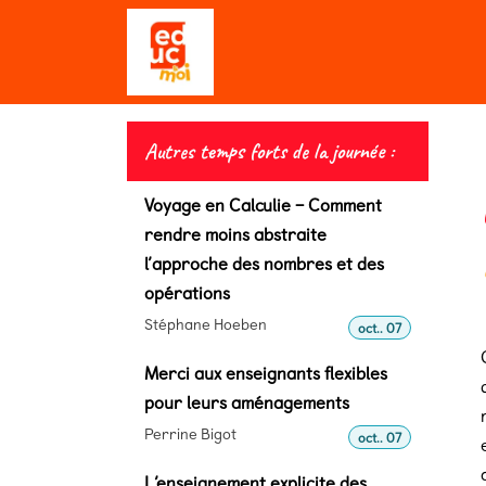
Se rendre au contenu
Qui sommes-nous ?
Editio
Autres temps forts de la journée :
Voyage en Calculie – Comment
rendre moins abstraite
l’approche des nombres et des
opérations
Stéphane Hoeben
oct.. 07
Merci aux enseignants flexibles
pour leurs aménagements
Perrine Bigot
oct.. 07
L’enseignement explicite des