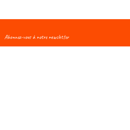
Abonnez-vous à notre newsletter
Vous aimeriez être informé(e) des nouveautés
concernant le Salon Éduc ? Alors, abonnez-vous à notre
newsletter et vous recevrez régulièrement une mise à
jour !
Rejoignez-nous du 7 au 10 octobre