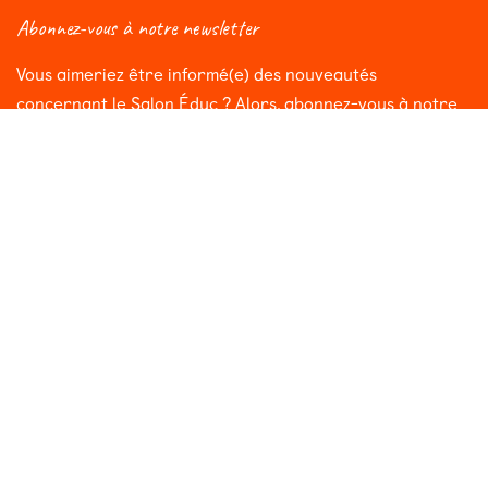
Abonnez-vous à notre newsletter
Vous aimeriez être informé(e) des nouveautés
concernant le Salon Éduc ? Alors, abonnez-vous à notre
newsletter et vous recevrez régulièrement une mise à
jour !
Rejoignez-nous du 7 au 10 octobre
Au WEX (Wallonie Expo S.A)
6900 Marche-en-Famenne