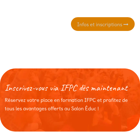
Infos et inscription​​s
Inscrivez-vous via IFPC dès maintenant
Réservez votre place en formation IFPC et profitez de
tous les avantages offerts au Salon Éduc !