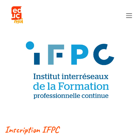
Se rendre au contenu
Inscription IFPC