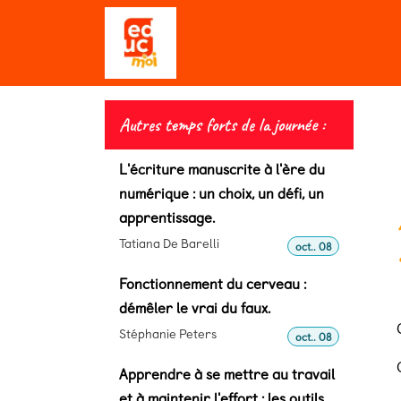
Se rendre au contenu
Qui sommes-nous ?
Editio
Autres temps forts de la journée :
L'écriture manuscrite à l'ère du
numérique : un choix, un défi, un
apprentissage.
Tatiana De Barelli
oct.. 08
Fonctionnement du cerveau :
démêler le vrai du faux.
Stéphanie Peters
oct.. 08
Apprendre à se mettre au travail
et à maintenir l'effort : les outils