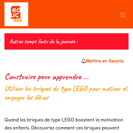
Se rendre au contenu
Autres temps forts de la journée :
Mettre en favoris
Construire pour apprendre ...
Utiliser les briques de type LEGO pour motiver et
engager les élèves
Quand les briques de type LEGO boostent la motivation
des enfants. Découvrez comment ces briques peuvent