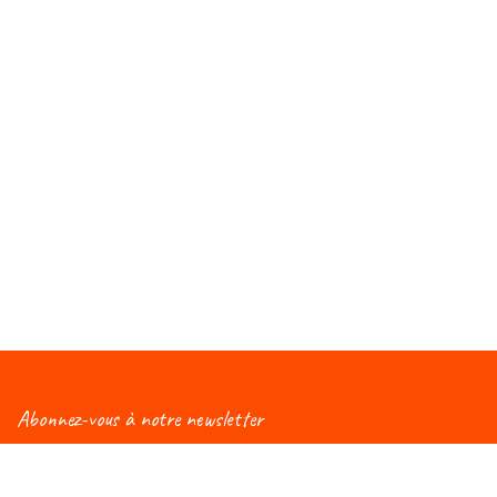
Abonnez-vous à notre newsletter
Vous aimeriez être informé(e) des nouveautés
concernant le Salon Éduc ? Alors, abonnez-vous à notre