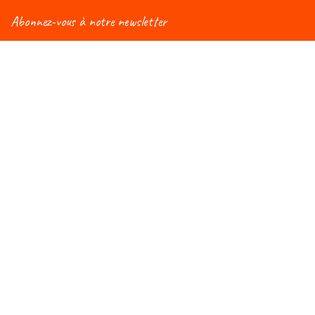
Abonnez-vous à notre newsletter
Vous aimeriez être informé(e) des nouveautés
concernant le Salon Éduc ? Alors, abonnez-vous à notre
newsletter et vous recevrez régulièrement une mise à
jour !
Rejoignez-nous du 7 au 10 octobre
Au WEX (Wallonie Expo S.A)
6900 Marche-en-Famenne