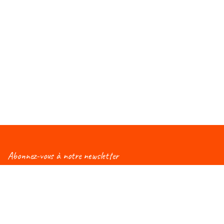
Abonnez-vous à notre newsletter
Vous aimeriez être informé(e) des nouveautés
concernant le Salon Éduc ? Alors, abonnez-vous à notre
newsletter et vous recevrez régulièrement une mise à
jour !