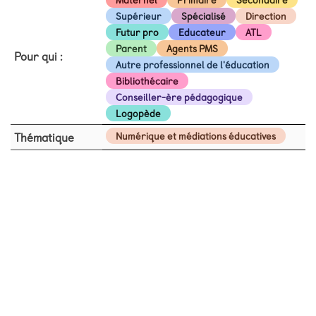
Supérieur
Spécialisé
Direction
Futur pro
Educateur
ATL
Parent
Agents PMS
Pour qui :
Autre professionnel de l'éducation
Bibliothécaire
Conseiller-ère pédagogique
Logopède
Thématique
Numérique et médiations éducatives