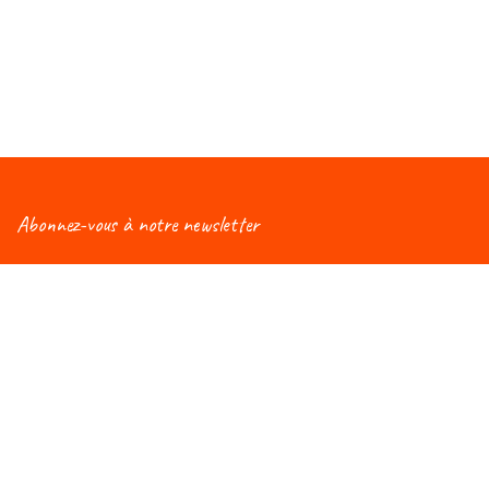
Abonnez-vous à notre newsletter
Vous aimeriez être informé(e) des nouveautés
concernant le Salon Éduc ? Alors, abonnez-vous à notre
newsletter et vous recevrez régulièrement une mise à
jour !