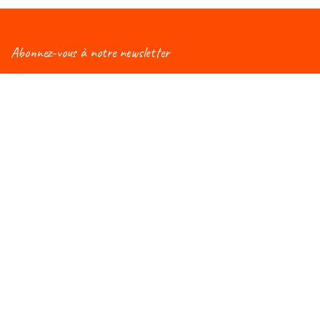
Abonnez-vous à notre newsletter
Vous aimeriez être informé(e) des nouveautés
concernant le Salon Éduc ? Alors, abonnez-vous à notre
newsletter et vous recevrez régulièrement une mise à
jour !
Rejoignez-nous du 7 au 10 octobre
Au WEX (Wallonie Expo S.A)